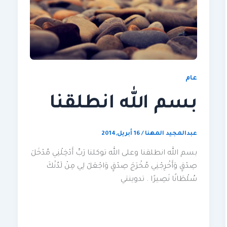
عام
بسم الله انطلقنا
عبدالمجيد المهنا
/
16 أبريل,2014
بسم الله انطلقنا وعلى الله توكلنا رَبِّ أَدْخِلْنِي مُدْخَلَ
صِدْقٍ وَأَخْرِجْنِي مُخْرَجَ صِدْقٍ وَاجْعَلْ لِي مِنْ لَدُنْكَ
سُلْطَانًا نَصِيرًا . تدوينتي